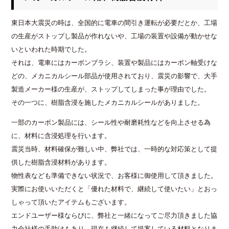
東日本大震災の時は、全国的に電車の間引き運転が必要だとか、工場
の生産がストップし製品が作れないや、工場の装置や設備が動かせな
いといわれた時期でした。
それは、電車にはカーボンブラシ、装置や製品にはカーボン軸受けな
どの、メカニカルシール部品が使用されており、震災の影響で、大手
製造メーカー様の生産が、ストップしてしまった事が理由でした。
その一つに、樹脂含浸を施したメカニカルシールがありました。
一部のカーボン製品には、シール性や耐磨耗性などを向上させる為
に、材料に含浸処理を行います。
震災当時、材料確保が難しい中、弊社では、一時的な対応策として提
供した樹脂含浸材料があります。
物性表なども準備できない状況で、お客様に御使用して頂きました。
実際にお使いいただくと「優れた材料で、継続して使いたい」とおっ
しゃって頂いたアイテムもございます。
エンドユーザー様ならびに、弊社と一緒になってご尽力頂きました協
力会社様の手助けもあり、現在も継続して提案している材料となりま