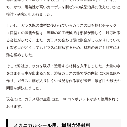
ち、かつ、耐熱性が高いカーボンを製ビンの成型治具に使えないかと
検討・研究が行われました。
しかし、ガラス瓶の成型に使われているガラスの口を掴むチャック
（口型）の製瓶金型は、当時の加工機械では形状が難しく、対応出来
る会社が少なく、また、ガラスの合わせ型は嵌合がしっかりしていて
も繋ぎ目がどうしてもガラスに転写するため、材料の選定も非常に困
難を極めました。
そこで弊社は、水分を吸収・透過する材料を入手しました。大量の水
を含ませる事が出来るため、溶解ガラスの熱で型の内部に水蒸気膜を
作り、ガラスに筋が入りにくい状況を作る事が出来、繋ぎ目の形状の
問題を解決しました。
現在では、ガラス瓶の生産には、C/Cコンポジットが多く使用されて
おります。
メカニカルシール用、樹脂含浸材料