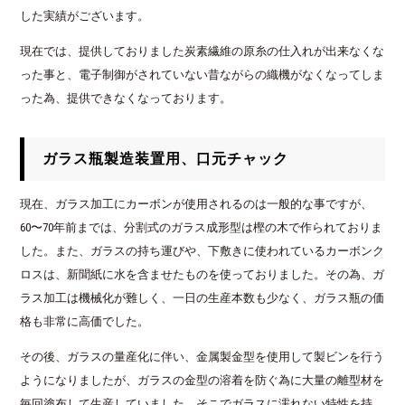
した実績がございます。
現在では、提供しておりました炭素繊維の原糸の仕入れが出来なくな
った事と、電子制御がされていない昔ながらの織機がなくなってしま
った為、提供できなくなっております。
ガラス瓶製造装置用、口元チャック
現在、ガラス加工にカーボンが使用されるのは一般的な事ですが、
60〜70年前までは、分割式のガラス成形型は樫の木で作られておりま
した。また、ガラスの持ち運びや、下敷きに使われているカーボンク
ロスは、新聞紙に水を含ませたものを使っておりました。その為、ガ
ラス加工は機械化が難しく、一日の生産本数も少なく、ガラス瓶の価
格も非常に高価でした。
その後、ガラスの量産化に伴い、金属製金型を使用して製ビンを行う
ようになりましたが、ガラスの金型の溶着を防ぐ為に大量の離型材を
毎回塗布して生産していました。そこでガラスに濡れない特性を持