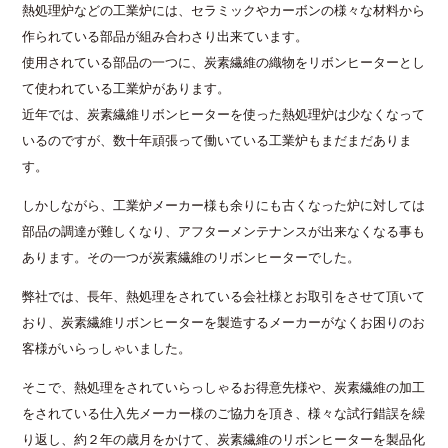
熱処理炉などの工業炉には、セラミックやカーボンの様々な材料から
作られている部品が組み合わさり出来ています。
使用されている部品の一つに、炭素繊維の織物をリボンヒーターとし
て使われている工業炉があります。
近年では、炭素繊維リボンヒーターを使った熱処理炉は少なくなって
いるのですが、数十年頑張って働いている工業炉もまだまだありま
す。
しかしながら、工業炉メーカー様も余りにも古くなった炉に対しては
部品の調達が難しくなり、アフターメンテナンスが出来なくなる事も
あります。その一つが炭素繊維のリボンヒーターでした。
弊社では、長年、熱処理をされている会社様とお取引をさせて頂いて
おり、炭素繊維リボンヒーターを製造するメーカーがなくお困りのお
客様がいらっしゃいました。
そこで、熱処理をされていらっしゃるお得意先様や、炭素繊維の加工
をされている仕入先メーカー様のご協力を頂き、様々な試行錯誤を繰
り返し、約２年の歳月をかけて、炭素繊維のリボンヒーターを製品化