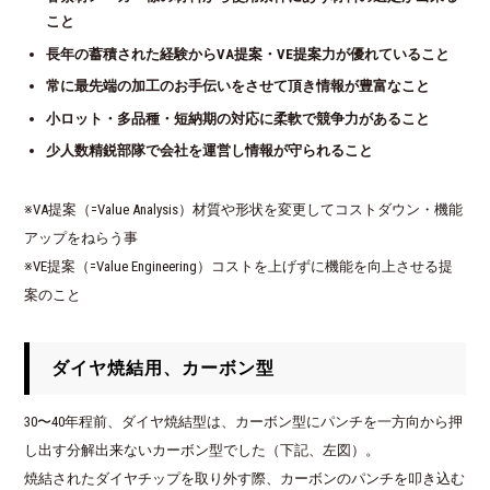
こと
長年の蓄積された経験からVA提案・VE提案力が優れていること
常に最先端の加工のお手伝いをさせて頂き情報が豊富なこと
小ロット・多品種・短納期の対応に柔軟で競争力があること
少人数精鋭部隊で会社を運営し情報が守られること
※VA提案（=Value Analysis）材質や形状を変更してコストダウン・機能
アップをねらう事
※VE提案（=Value Engineering）コストを上げずに機能を向上させる提
案のこと
ダイヤ焼結用、カーボン型
30〜40年程前、ダイヤ焼結型は、カーボン型にパンチを一方向から押
し出す分解出来ないカーボン型でした（下記、左図）。
焼結されたダイヤチップを取り外す際、カーボンのパンチを叩き込む